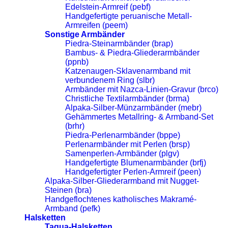
Edelstein-Armreif (pebf)
Handgefertigte peruanische Metall-
Armreifen (peem)
Sonstige Armbänder
Piedra-Steinarmbänder (brap)
Bambus- & Piedra-Gliederarmbänder
(ppnb)
Katzenaugen-Sklavenarmband mit
verbundenem Ring (slbr)
Armbänder mit Nazca-Linien-Gravur (brco)
Christliche Textilarmbänder (brma)
Alpaka-Silber-Münzarmbänder (mebr)
Gehämmertes Metallring- & Armband-Set
(brhr)
Piedra-Perlenarmbänder (bppe)
Perlenarmbänder mit Perlen (brsp)
Samenperlen-Armbänder (plgv)
Handgefertigte Blumenarmbänder (brfj)
Handgefertigter Perlen-Armreif (peen)
Alpaka-Silber-Gliederarmband mit Nugget-
Steinen (bra)
Handgeflochtenes katholisches Makramé-
Armband (pefk)
Halsketten
Tagua-Halsketten