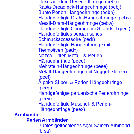
Hexe-auf-dem-Besen-Ohrringe (pebh)
Rasta-Dreadlock-Hängeohrringe (pebj)
Bunte Perlen-Hängeohrringe (pebn)
Handgefertigte Draht-Hängeohrringe (pebs)
Metall-Draht-Hängeohrringe (pebw)
Handgefertigte Ohrringe im Strandstil (pecf)
Handgefertigtes peruanisches
Schmuckaccessoire (pedr)
Handgefertigte Hängeohrringe mit
Tiermotiven (pedx)
Nazca-Linien Metall- & Perlen-
Hängeohrringe (peed)
Mehrstein-Hängeohrringe (peee)
Metall-Hängeohrringe mit Nugget-Steinen
(peef)
Alpaka-Silber- & Perlen-Hängeohrringe
(peeg)
Handgefertigte peruanische Federohrringe
(peev)
Handgefertigte Muschel- & Perlen-
Hängeohrringe (peex)
Armbänder
Perlen Armbänder
Buntes geflochtenes Açaí-Samen-Armband
(brsa)