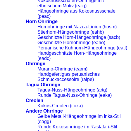
Kokosnussschalen-Ohrringe mit
ethnischem Motiv (eacj)
Hängeohrringe aus Kokosnussschale
(peac)
Horn Ohrringe
Hornohrringe mit Nazca-Linien (hosm)
Stierhorn-Hängeohrringe (eahb)
Geschnitzte Horn-Hängeohrringe (sacb)
Geschnitzte Hornohrringe (eaho)
Peruanische Kuhhorn-Hängeohrringe (eatl)
Handgeschnitzte Horn-Hängeohrringe
(eadc)
Ohrringe
Murano-Ohrringe (earm)
Handgefertigtes peruanisches
Schmuckaccessoire (ralpe)
Tagua Ohrringe
Tagua-Nuss-Hängeohrringe (artg)
Runde Tagua-Nuss-Ohrringe (eaka)
Creolen
Kokos-Creolen (coza)
Andere Ohrringe
Gelbe Metall-Hängeohrringe im Inka-Stil
(eagg)
Runde Kokosohrringe im Rastafari-Stil