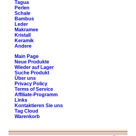
Tagua
Perlen
Schale
Bambus
Leder
Makramee
Kristall
Keramik
Andere
Main Page
Neue Produkte
Wieder auf Lager
Suche Produkt
Über uns
Privacy Policy
Terms of Service
Affiliate-Programm
Links
Kontaktieren Sie uns
Tag Cloud
Warenkorb