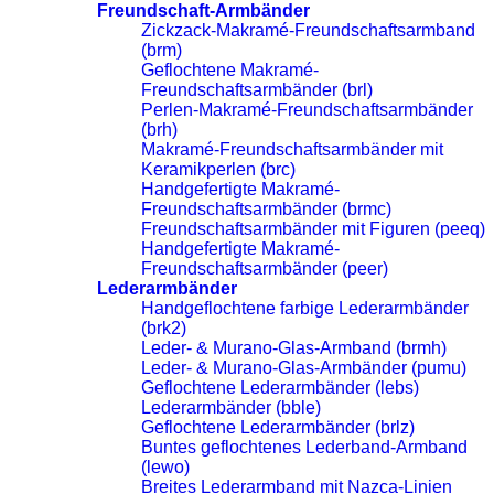
Freundschaft-Armbänder
Zickzack-Makramé-Freundschaftsarmband
(brm)
Geflochtene Makramé-
Freundschaftsarmbänder (brl)
Perlen-Makramé-Freundschaftsarmbänder
(brh)
Makramé-Freundschaftsarmbänder mit
Keramikperlen (brc)
Handgefertigte Makramé-
Freundschaftsarmbänder (brmc)
Freundschaftsarmbänder mit Figuren (peeq)
Handgefertigte Makramé-
Freundschaftsarmbänder (peer)
Lederarmbänder
Handgeflochtene farbige Lederarmbänder
(brk2)
Leder- & Murano-Glas-Armband (brmh)
Leder- & Murano-Glas-Armbänder (pumu)
Geflochtene Lederarmbänder (lebs)
Lederarmbänder (bble)
Geflochtene Lederarmbänder (brlz)
Buntes geflochtenes Lederband-Armband
(lewo)
Breites Lederarmband mit Nazca-Linien