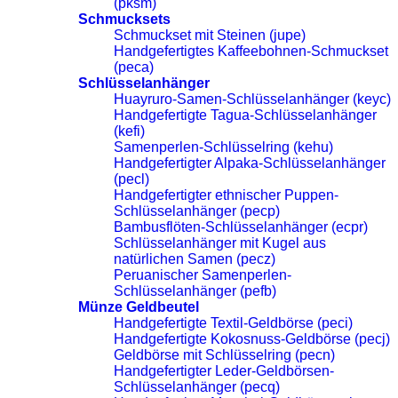
(pksm)
Schmucksets
Schmuckset mit Steinen (jupe)
Handgefertigtes Kaffeebohnen-Schmuckset
(peca)
Schlüsselanhänger
Huayruro-Samen-Schlüsselanhänger (keyc)
Handgefertigte Tagua-Schlüsselanhänger
(kefi)
Samenperlen-Schlüsselring (kehu)
Handgefertigter Alpaka-Schlüsselanhänger
(pecl)
Handgefertigter ethnischer Puppen-
Schlüsselanhänger (pecp)
Bambusflöten-Schlüsselanhänger (ecpr)
Schlüsselanhänger mit Kugel aus
natürlichen Samen (pecz)
Peruanischer Samenperlen-
Schlüsselanhänger (pefb)
Münze Geldbeutel
Handgefertigte Textil-Geldbörse (peci)
Handgefertigte Kokosnuss-Geldbörse (pecj)
Geldbörse mit Schlüsselring (pecn)
Handgefertigter Leder-Geldbörsen-
Schlüsselanhänger (pecq)