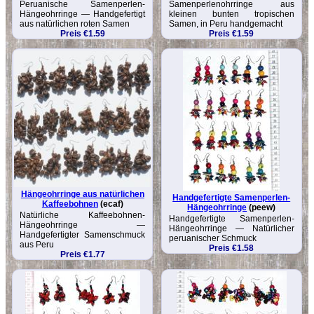
Peruanische Samenperlen-
Samenperlenohrringe aus
Hängeohrringe — Handgefertigt
kleinen bunten tropischen
aus natürlichen roten Samen
Samen, in Peru handgemacht
Preis €1.59
Preis €1.59
Hängeohrringe aus natürlichen
Handgefertigte Samenperlen-
Kaffeebohnen
(ecaf)
Hängeohrringe
(peew)
Natürliche Kaffee­bohnen-
Handgefertigte Samenperlen-
Hängeohrringe —
Hängeohrringe — Natürlicher
Handgefertigter Samenschmuck
peruanischer Schmuck
aus Peru
Preis €1.58
Preis €1.77