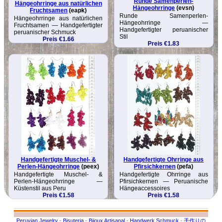
Runde Samenperlen-
Hängeohrringe aus natürlichen
Hängeohrringe
(evsn)
Fruchtsamen
(eapk)
Runde Samenperlen-
Hängeohrringe aus natürlichen
Hängeohrringe —
Fruchtsamen — Handgefertigter
Handgefertigter peruanischer
peruanischer Schmuck
Stil
Preis €1.66
Preis €1.83
Handgefertigte Muschel- &
Handgefertigte Ohrringe aus
Perlen-Hängeohrringe
(peex)
Pfirsichkernen
(pefa)
Handgefertigte Muschel- &
Handgefertigte Ohrringe aus
Perlen-Hängeohrringe —
Pfirsichkernen — Peruanische
Küstenstil aus Peru
Hängeaccessoires
Preis €1.58
Preis €1.58
Peruvian Jewelry
-
Bisuteria
-
Bijoux Artisanal
-
Handwerk Schmuck
-
手作りの