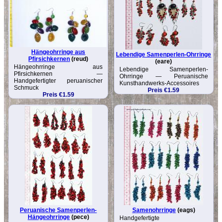
Hängeohrringe aus
Lebendige Samenperlen-Ohrringe
Pfirsichkernen
(reud)
(eare)
Hängeohrringe aus
Lebendige Samenperlen-
Pfirsichkernen —
Ohrringe — Peruanische
Handgefertigter peruanischer
Kunsthandwerks-Accessoires
Schmuck
Preis €1.59
Preis €1.59
Peruanische Samenperlen-
Samenohrringe
(eags)
Hängeohrringe
(pece)
Handgefertigte