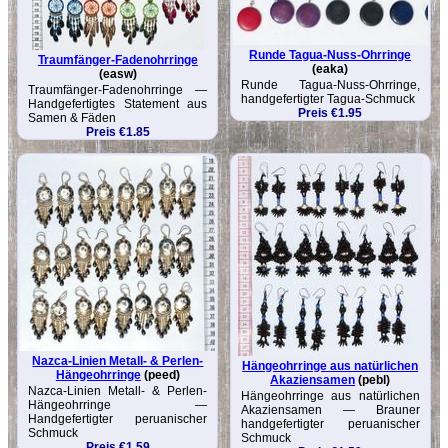
Runde Tagua-Nuss-Ohrringe
Traumfänger-Fadenohrringe
(eaka)
(easw)
Runde Tagua-Nuss-Ohrringe,
Traumfänger-Fadenohrringe —
handgefertigter Tagua-Schmuck
Handgefertigtes Statement aus
Preis €1.95
Samen & Fäden
Preis €1.85
Nazca-Linien Metall- & Perlen-
Hängeohrringe aus natürlichen
Hängeohrringe
(peed)
Akaziensamen
(pebl)
Nazca-Linien Metall- & Perlen-
Hängeohrringe aus natürlichen
Hängeohrringe —
Akaziensamen — Brauner
Handgefertigter peruanischer
handgefertigter peruanischer
Schmuck
Schmuck
Preis €1.59