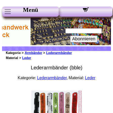
Menü
Unsere Newsletter:
Ihre e-Mail-Adresse:
Abonnieren
Kategorie >
Armbänder
>
Lederarmbänder
Material >
Leder
Lederarmbänder (bble)
Kategorie:
Lederarmbänder
, Material:
Leder