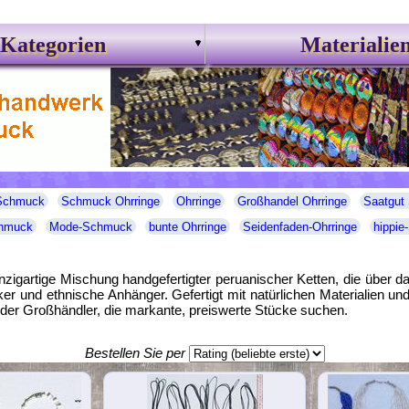
Kategorien
Materialie
 Schmuck
Schmuck Ohrringe
Ohrringe
Großhandel Ohrringe
Saatgut
chmuck
Mode-Schmuck
bunte Ohrringe
Seidenfaden-Ohrringe
hippi
nzigartige Mischung handgefertigter peruanischer Ketten, die über 
und ethnische Anhänger. Gefertigt mit natürlichen Materialien und t
oder Großhändler, die markante, preiswerte Stücke suchen.
Bestellen Sie per