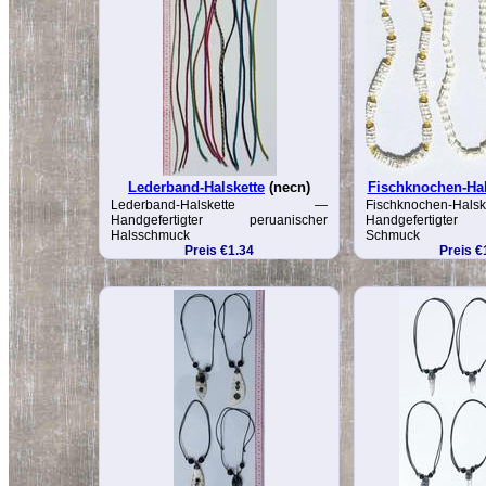
Lederband-Halskette
(necn)
Fischknochen-Hal
Lederband-Halskette —
Fischknochen-
Handgefertigter peruanischer
Handgefertigter
Halsschmuck
Schmuck
Preis €1.34
Preis €