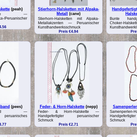
kette
(peah)
Stierhorn-Halsketten mit Alpaka-
Handgefertig
Metall
(cane)
Halske
alskette —
ka-/Peruanischer
Stierhorn-Halsketten mit Alpaka-
Bunte handge
Metallakzenten — Peruanischer
Choker-H
4.56
Kunsthandwerksschmuck
Kunsthandwerkl
Preis €4.94
Pre
sband
(pees)
Feder- & Horn-Halskette
(nepp)
Samenperlen
Halsband —
Feder- & Horn-Halskette —
Samenperle
 peruanisches
Handgefertigter peruanischer
Handgefertig
Schmuck
Schmuck
4.77
Preis €2.71
Pre