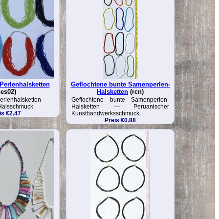
Perlenhalsketten
Geflochtene bunte Samenperlen-
nes02)
Halsketten
(rcn)
erlenhalsketten —
Geflochtene bunte Samenperlen-
 Halsschmuck
Halsketten — Peruanischer
is €2.47
Kunsthandwerksschmuck
Preis €0.88