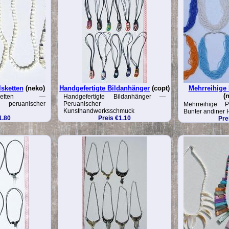
sketten
(neko)
Handgefertigte Bildanhänger
(copt)
Mehrreihige 
(
Halsketten —
Handgefertigte Bildanhänger —
 peruanischer
Peruanischer
Mehrreihige P
Kunsthandwerksschmuck
Bunter andiner
1.80
Preis €1.10
Pre