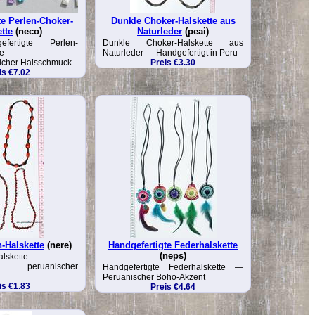
te Perlen-Choker-
Dunkle Choker-Halskette aus
tte
(neco)
Naturleder
(peai)
fertigte Perlen-
Dunkle Choker-Halskette aus
alskette —
Naturleder — Handgefertigt in Peru
icher Halsschmuck
Preis €3.30
is €7.02
-Halskette
(nere)
Handgefertigte Federhalskette
(neps)
n-Halskette —
ter peruanischer
Handgefertigte Federhalskette —
Peruanischer Boho-Akzent
is €1.83
Preis €4.64