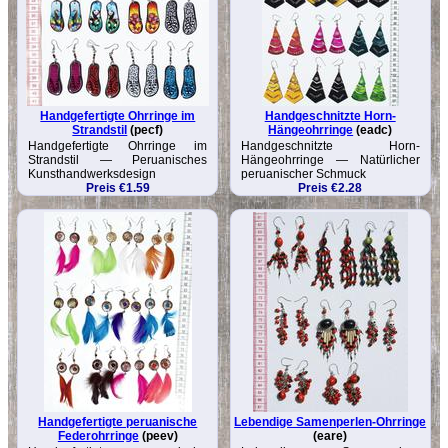
Handgefertigte Ohrringe im
Handgeschnitzte Horn-
Strandstil
(pecf)
Hängeohrringe
(eadc)
Handgefertigte Ohrringe im
Handgeschnitzte Horn-
Strandstil — Peruanisches
Hängeohrringe — Natürlicher
Kunsthandwerksdesign
peruanischer Schmuck
Preis €1.59
Preis €2.28
Handgefertigte peruanische
Lebendige Samenperlen-Ohrringe
Federohrringe
(peev)
(eare)