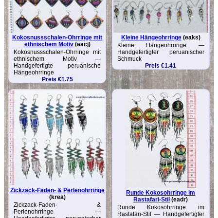
Kokosnussschalen-Ohrringe mit
Kleine Hängeohrringe
(eaks)
ethnischem Motiv
(eacj)
Kleine Hängeohrringe —
Kokosnussschalen-Ohrringe mit
Handgefertigter peruanischer
ethnischem Motiv —
Schmuck
Handgefertigte peruanische
Preis €1.41
Hängeohrringe
Preis €1.75
Zickzack-Faden- & Perlenohrringe
Runde Kokosohrringe im
(krea)
Rastafari-Stil
(eadr)
Zickzack-Faden- &
Runde Kokosohrringe im
Perlenohrringe —
Rastafari-Stil — Handgefertigter