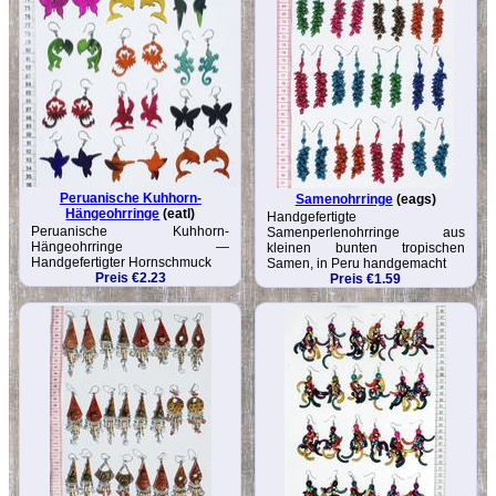
Peruanische Kuhhorn-
Samenohrringe
(eags)
Hängeohrringe
(eatl)
Handgefertigte
Peruanische Kuhhorn-
Samenperlenohrringe aus
Hängeohrringe —
kleinen bunten tropischen
Handgefertigter Hornschmuck
Samen, in Peru handgemacht
Preis €2.23
Preis €1.59