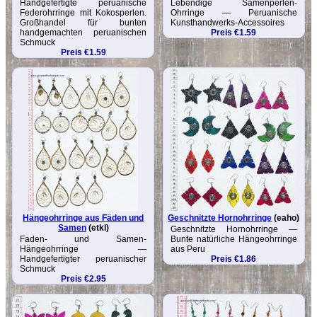
Handgefertigte peruanische
Lebendige Samenperlen-
Federohrringe mit Kokosperlen.
Ohrringe — Peruanische
Großhandel für bunten
Kunsthandwerks-Accessoires
handgemachten peruanischen
Preis €1.59
Schmuck
Preis €1.59
Hängeohrringe aus Fäden und
Geschnitzte Hornohrringe
(eaho)
Samen
(etkl)
Geschnitzte Hornohrringe —
Faden- und Samen-
Bunte natürliche Hängeohrringe
Hängeohrringe —
aus Peru
Handgefertigter peruanischer
Preis €1.86
Schmuck
Preis €2.95