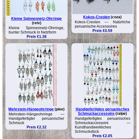
Kokos-Creolen
(coza)
Kleine Spinnennetz-Ohrringe
Kokos-Creolen — Natürliche
(reiv)
peruanische Accessoires
Kleine Spinnennetz-Ohrringe,
Preis €0.59
bunter Schmuck in Netzform
Preis €1.38
Mehrstein-Hängeohrringe
(piee)
Handgefertigtes peruanisches
Schmuckaccessoire
(ralpe)
Mehrstein-Hängeohrringe —
Handgefertigter peruanischer
Handgefertigtes peruanisches
Schmuck
Schmuckaccessoire —
Preis €2.32
Kunsthandwerkliches
Schmuckstück
Preis €2.05