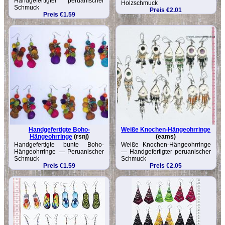
Handgefertigter peruanischer
Holzschmuck
Schmuck
Preis €2.01
Preis €1.59
Handgefertigte Boho-
Weiße Knochen-Hängeohrringe
Hängeohrringe
(rsnj)
(eams)
Handgefertigte bunte Boho-
Weiße Knochen-Hängeohrringe
Hängeohrringe — Peruanischer
— Handgefertigter peruanischer
Schmuck
Schmuck
Preis €1.59
Preis €2.05