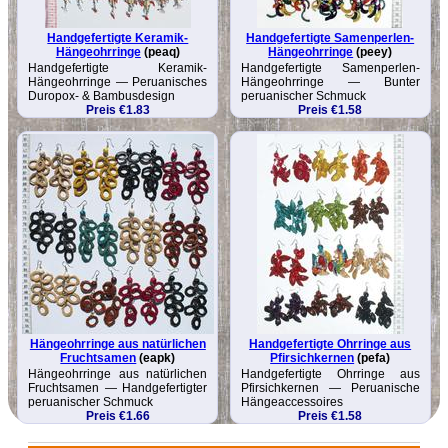
Handgefertigte Keramik-
Handgefertigte Samenperlen-
Hängeohrringe
(peaq)
Hängeohrringe
(peey)
Handgefertigte Keramik-
Handgefertigte Samenperlen-
Hängeohrringe — Peruanisches
Hängeohrringe — Bunter
Duropox- & Bambusdesign
peruanischer Schmuck
Preis €1.83
Preis €1.58
Hängeohrringe aus natürlichen
Handgefertigte Ohrringe aus
Fruchtsamen
(eapk)
Pfirsichkernen
(pefa)
Hängeohrringe aus natürlichen
Handgefertigte Ohrringe aus
Fruchtsamen — Handgefertigter
Pfirsichkernen — Peruanische
peruanischer Schmuck
Hängeaccessoires
Preis €1.66
Preis €1.58