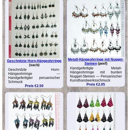
Metall-Hängeohrringe mit Nugget-
Geschnitzte Horn-Hängeohrringe
Steinen
(peef)
(sacb)
Handgefertigte Metall-
Geschnitzte Horn-
Hängeohrringe mit bunten
Hängeohrringe —
Nugget-Steinen — Peruanischer
Handgefertigter peruanischer
Kunsthandwerksschmuck
Schmuck
Preis €2.05
Preis €2.50