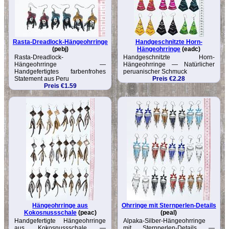
Rasta-Dreadlock-Hängeohrringe
Handgeschnitzte Horn-
(pebj)
Hängeohrringe
(eadc)
Rasta-Dreadlock-
Handgeschnitzte Horn-
Hängeohrringe —
Hängeohrringe — Natürlicher
Handgefertigtes farbenfrohes
peruanischer Schmuck
Statement aus Peru
Preis €2.28
Preis €1.59
Hängeohrringe aus
Ohrringe mit Sternperlen-Details
Kokosnussschale
(peac)
(peal)
Handgefertigte Hängeohrringe
Alpaka-Silber-Hängeohrringe
aus Kokosnussschale —
mit Sternperlen-Details —