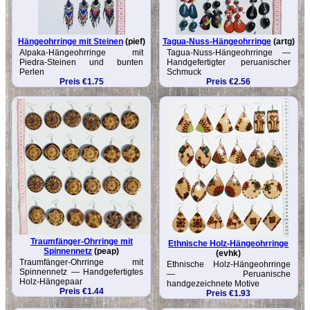
Hängeohrringe mit Steinen
(pief)
Tagua-Nuss-Hängeohrringe
(artg)
Alpaka-Hängeohrringe mit
Tagua-Nuss-Hängeohrringe —
Piedra-Steinen und bunten
Handgefertigter peruanischer
Perlen
Schmuck
Preis €1.75
Preis €2.56
Traumfänger-Ohrringe mit
Ethnische Holz-Hängeohrringe
Spinnennetz
(peap)
(evhk)
Traumfänger-Ohrringe mit
Ethnische Holz-Hängeohrringe
Spinnennetz — Handgefertigtes
— Peruanische
Holz-Hängepaar
handgezeichnete Motive
Preis €1.44
Preis €1.93