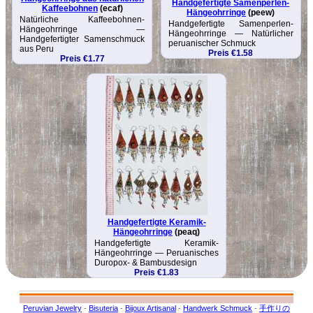
Handgefertigte Samenperlen-
Kaffeebohnen
(ecaf)
Hängeohrringe
(peew)
Natürliche Kaffee­bohnen-
Handgefertigte Samenperlen-
Hängeohrringe —
Hängeohrringe — Natürlicher
Handgefertigter Samenschmuck
peruanischer Schmuck
aus Peru
Preis €1.58
Preis €1.77
Handgefertigte Keramik-
Hängeohrringe
(peaq)
Handgefertigte Keramik-
Hängeohrringe — Peruanisches
Duropox- & Bambusdesign
Preis €1.83
Peruvian Jewelry
-
Bisuteria
-
Bijoux Artisanal
-
Handwerk Schmuck
-
手作りの