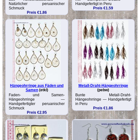
Natürlicher peruanischer
Handgefertigt in Peru
Schmuck
Preis €1.59
Preis €1.86
Hängeohrringe aus Fäden und
Metall-Draht-Hängeohrringe
Samen
(etkl)
(pebw)
Faden- und Samen-
Bunte Metall-Draht-
Hängeohrringe —
Hängeohrringe — Handgefertigt
Handgefertigter peruanischer
in Peru
Schmuck
Preis €1.86
Preis €2.95