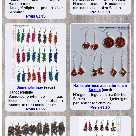
Hängeohrringe —
Hängeohrringe — Handgefertigt
Handgefertigter peruanischer
aus natürlichen roten Samen
Schmuck
Preis €1.59
Preis €2.95
Hängeohrringe aus natürlichen
Samenohrringe
(eags)
Samen
(eard)
Handgefertigte
Hängeohrringe aus natürlichen
Samenperlenohrringe aus
Samen — Handgefertigter
kleinen bunten tropischen
peruanischer Schmuck
Samen, in Peru handgemacht
Preis €2.95
Preis €1.59