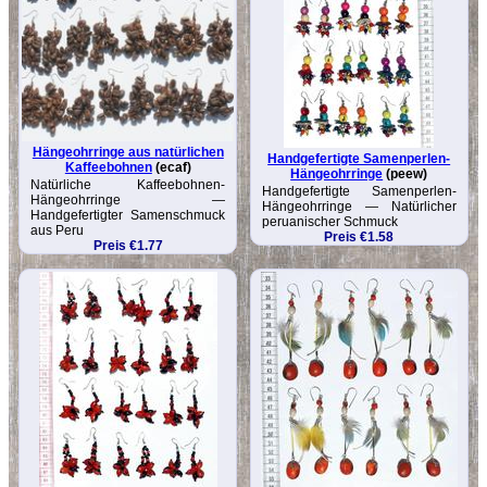
Hängeohrringe aus natürlichen
Handgefertigte Samenperlen-
Kaffeebohnen
(ecaf)
Hängeohrringe
(peew)
Natürliche Kaffee­bohnen-
Handgefertigte Samenperlen-
Hängeohrringe —
Hängeohrringe — Natürlicher
Handgefertigter Samenschmuck
peruanischer Schmuck
aus Peru
Preis €1.58
Preis €1.77