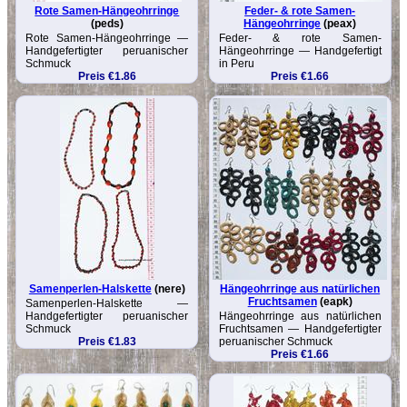
Rote Samen-Hängeohrringe
Feder- & rote Samen-
(peds)
Hängeohrringe
(peax)
Rote Samen-Hängeohrringe —
Feder- & rote Samen-
Handgefertigter peruanischer
Hängeohrringe — Handgefertigt
Schmuck
in Peru
Preis €1.86
Preis €1.66
Samenperlen-Halskette
(nere)
Hängeohrringe aus natürlichen
Fruchtsamen
(eapk)
Samenperlen-Halskette —
Handgefertigter peruanischer
Hängeohrringe aus natürlichen
Schmuck
Fruchtsamen — Handgefertigter
Preis €1.83
peruanischer Schmuck
Preis €1.66