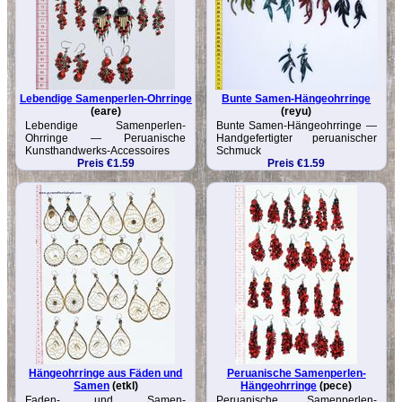
Lebendige Samenperlen-Ohrringe
Bunte Samen-Hängeohrringe
(eare)
(reyu)
Lebendige Samenperlen-
Bunte Samen-Hängeohrringe —
Ohrringe — Peruanische
Handgefertigter peruanischer
Kunsthandwerks-Accessoires
Schmuck
Preis €1.59
Preis €1.59
Hängeohrringe aus Fäden und
Peruanische Samenperlen-
Samen
(etkl)
Hängeohrringe
(pece)
Faden- und Samen-
Peruanische Samenperlen-