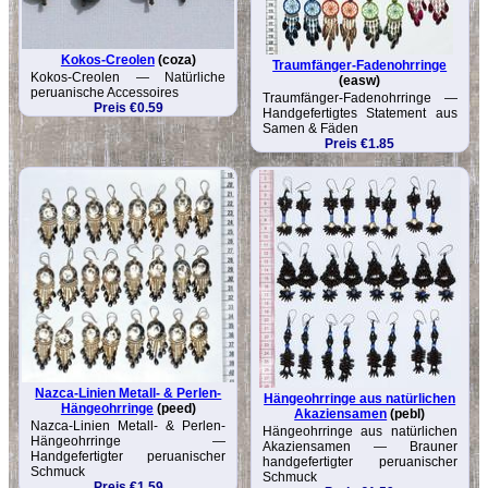
Kokos-Creolen
(coza)
Traumfänger-Fadenohrringe
Kokos-Creolen — Natürliche
(easw)
peruanische Accessoires
Traumfänger-Fadenohrringe —
Preis €0.59
Handgefertigtes Statement aus
Samen & Fäden
Preis €1.85
Nazca-Linien Metall- & Perlen-
Hängeohrringe aus natürlichen
Hängeohrringe
(peed)
Akaziensamen
(pebl)
Nazca-Linien Metall- & Perlen-
Hängeohrringe aus natürlichen
Hängeohrringe —
Akaziensamen — Brauner
Handgefertigter peruanischer
handgefertigter peruanischer
Schmuck
Schmuck
Preis €1.59